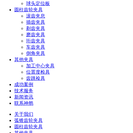
球头定位板
圆柱齿轮夹具
滚齿夹息
插齿夹具
剃齿夹具
磨齿夹具
珩齿夹具
车齿夹具
倒角夹具
其他夹具
加工中心夹具
位置度检具
齿跳裣具
成功案例
技术服务
新闻资讯
联系神鸼
关于我们
弧锥齿轮夹具
圆柱齿轮夹具
其他夹具