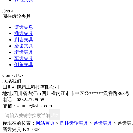
gegea
圆柱齿轮夹具
滚齿夹息
插齿夹具
剃齿夹具
磨齿夹具
珩齿夹具
车齿夹具
倒角夹具
Contact Us
联系我们
四川神鸼精工科技有限公司
地址:四川省内江市四川省内江市市中区经******汉祥路868号
电话：0832-2528058
邮箱：scjunjie@sina.com
你现在的位置：
网站首页
>
圆柱齿轮夹具
>
磨齿夹具
>
磨齿夹
磨齿夹具-KX100P