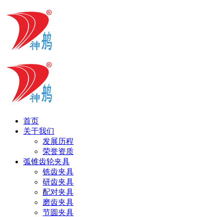
首页
关于我们
发展历程
荣誉资质
弧锥齿轮夹具
铣齿夹具
研齿夹具
配对夹具
磨齿夹具
节圆夹具