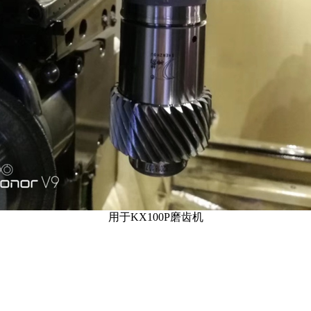
用于KX100P磨齿机