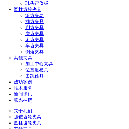
球头定位板
圆柱齿轮夹具
滚齿夹息
插齿夹具
剃齿夹具
磨齿夹具
珩齿夹具
车齿夹具
倒角夹具
其他夹具
加工中心夹具
位置度检具
齿跳裣具
成功案例
技术服务
新闻资讯
联系神鸼
关于我们
弧锥齿轮夹具
圆柱齿轮夹具
其他夹具