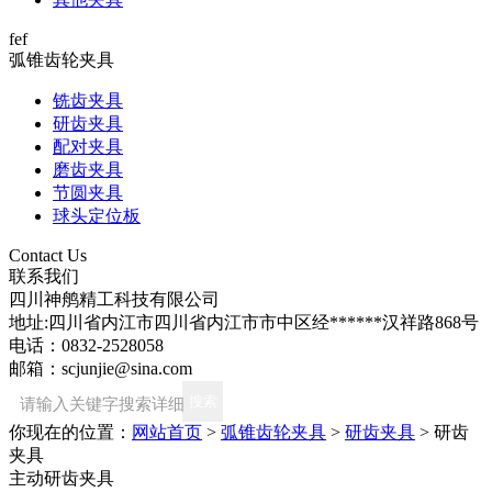
fef
弧锥齿轮夹具
铣齿夹具
研齿夹具
配对夹具
磨齿夹具
节圆夹具
球头定位板
Contact Us
联系我们
四川神鸼精工科技有限公司
地址:四川省内江市四川省内江市市中区经******汉祥路868号
电话：0832-2528058
邮箱：scjunjie@sina.com
你现在的位置：
网站首页
>
弧锥齿轮夹具
>
研齿夹具
>
研齿
夹具
主动研齿夹具