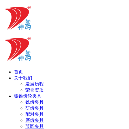
首页
关于我们
发展历程
荣誉资质
弧锥齿轮夹具
铣齿夹具
研齿夹具
配对夹具
磨齿夹具
节圆夹具