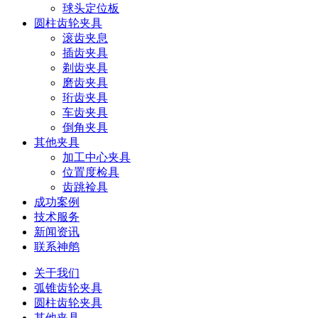
球头定位板
圆柱齿轮夹具
滚齿夹息
插齿夹具
剃齿夹具
磨齿夹具
珩齿夹具
车齿夹具
倒角夹具
其他夹具
加工中心夹具
位置度检具
齿跳裣具
成功案例
技术服务
新闻资讯
联系神鸼
关于我们
弧锥齿轮夹具
圆柱齿轮夹具
其他夹具