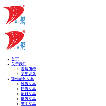
首页
关于我们
发展历程
荣誉资质
弧锥齿轮夹具
铣齿夹具
研齿夹具
配对夹具
磨齿夹具
节圆夹具