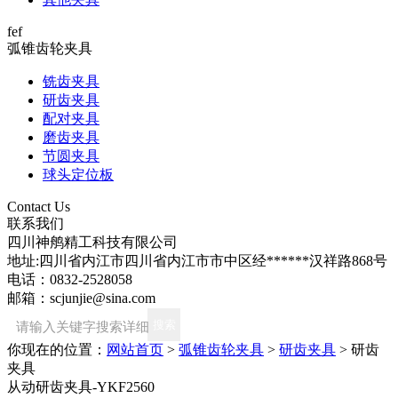
fef
弧锥齿轮夹具
铣齿夹具
研齿夹具
配对夹具
磨齿夹具
节圆夹具
球头定位板
Contact Us
联系我们
四川神鸼精工科技有限公司
地址:四川省内江市四川省内江市市中区经******汉祥路868号
电话：0832-2528058
邮箱：scjunjie@sina.com
你现在的位置：
网站首页
>
弧锥齿轮夹具
>
研齿夹具
>
研齿
夹具
从动研齿夹具-YKF2560