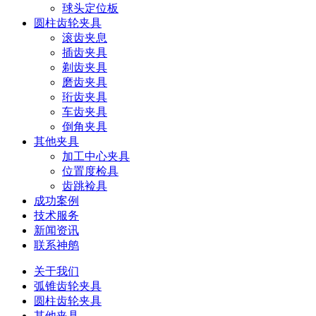
球头定位板
圆柱齿轮夹具
滚齿夹息
插齿夹具
剃齿夹具
磨齿夹具
珩齿夹具
车齿夹具
倒角夹具
其他夹具
加工中心夹具
位置度检具
齿跳裣具
成功案例
技术服务
新闻资讯
联系神鸼
关于我们
弧锥齿轮夹具
圆柱齿轮夹具
其他夹具