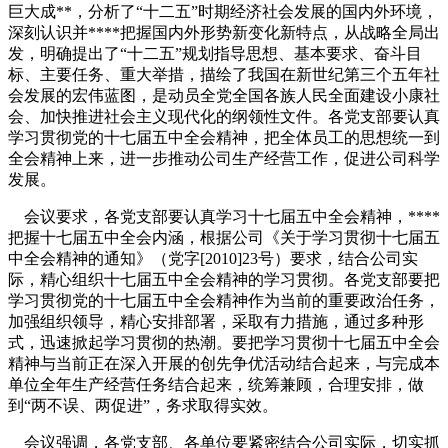
巨大成**，分析了“十二五”时期经济社会发展的国内外环境，
深刻认识并****把握国内外形势新变化新特点，从战略全局出
发，明确提出了“十二五”规划指导思想、基本要求、奋斗目
标、主要任务、重大举措，描绘了我国在新世纪第三个五年社
会发展的宏伟蓝图，是动员全党全国各族人民全面建设小康社
会、加快推进社会主义现代化的纲领性文件。各党支部要认真
学习贯彻党的十七届五中全会精神，把全体员工的思想统一到
全会精神上来，进一步推动公司生产经营工作，促进公司科学
发展。
会议要求，各党支部要认真学习十七届五中全会精神，****
把握十七届五中全会内涵，根据公司《关于学习贯彻十七届五
中全会精神的通知》（党字[2010]23号）要求，结合公司实
际，精心组织十七届五中全会精神的学习贯彻。各党支部要把
学习贯彻党的十七届五中全会精神作为当前的重要政治任务，
加强组织领导，精心安排部署，采取有力措施，通过多种形
式，迅速掀起学习贯彻的热潮。要把学习贯彻十七届五中全会
精神与当前正在深入开展的创先争优活动结合起来，与完成本
单位全年生产经营任务结合起来，统筹兼顾，合理安排，做
到“两不误、两促进”，务求取得实效。
会议强调，各党支部、各单位要紧密结合公司实际，切实抓