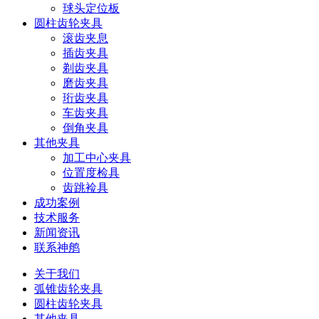
球头定位板
圆柱齿轮夹具
滚齿夹息
插齿夹具
剃齿夹具
磨齿夹具
珩齿夹具
车齿夹具
倒角夹具
其他夹具
加工中心夹具
位置度检具
齿跳裣具
成功案例
技术服务
新闻资讯
联系神鸼
关于我们
弧锥齿轮夹具
圆柱齿轮夹具
其他夹具