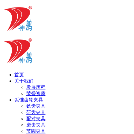
首页
关于我们
发展历程
荣誉资质
弧锥齿轮夹具
铣齿夹具
研齿夹具
配对夹具
磨齿夹具
节圆夹具