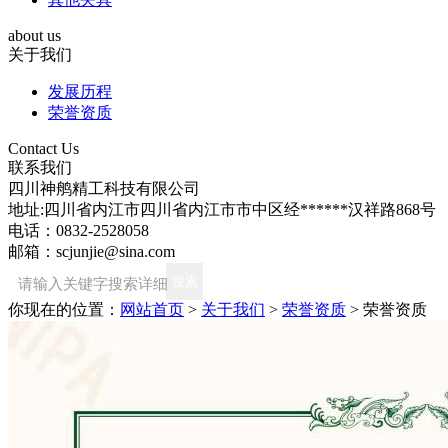
about us
关于我们
发展历程
荣誉资质
Contact Us
联系我们
四川神鸼精工科技有限公司
地址:四川省内江市四川省内江市市中区经******汉祥路868号
电话：0832-2528058
邮箱：scjunjie@sina.com
你现在的位置：
网站首页
>
关于我们
>
荣誉资质
>
荣誉资质