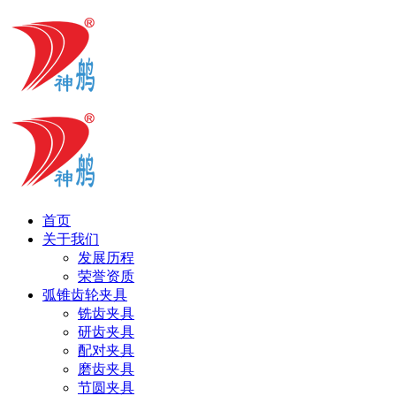
首页
关于我们
发展历程
荣誉资质
弧锥齿轮夹具
铣齿夹具
研齿夹具
配对夹具
磨齿夹具
节圆夹具