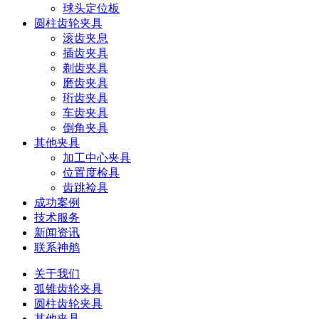
球头定位板
圆柱齿轮夹具
滚齿夹息
插齿夹具
剃齿夹具
磨齿夹具
珩齿夹具
车齿夹具
倒角夹具
其他夹具
加工中心夹具
位置度检具
齿跳裣具
成功案例
技术服务
新闻资讯
联系神鸼
关于我们
弧锥齿轮夹具
圆柱齿轮夹具
其他夹具