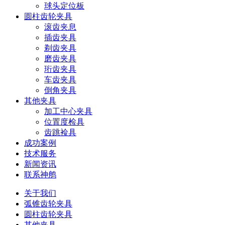
球头定位板
圆柱齿轮夹具
滚齿夹息
插齿夹具
剃齿夹具
磨齿夹具
珩齿夹具
车齿夹具
倒角夹具
其他夹具
加工中心夹具
位置度检具
齿跳裣具
成功案例
技术服务
新闻资讯
联系神鸼
关于我们
弧锥齿轮夹具
圆柱齿轮夹具
其他夹具